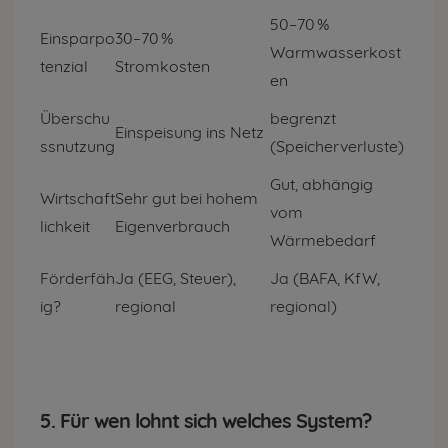
50–70 %
Einsparpo
30–70 %
Warmwasserkost
tenzial
Stromkosten
en
Überschu
begrenzt
Einspeisung ins Netz
ssnutzung
(Speicherverluste)
Gut, abhängig
Wirtschaft
Sehr gut bei hohem
vom
lichkeit
Eigenverbrauch
Wärmebedarf
Förderfäh
Ja (EEG, Steuer),
Ja (BAFA, KfW,
ig?
regional
regional)
5. Für wen lohnt sich welches System?