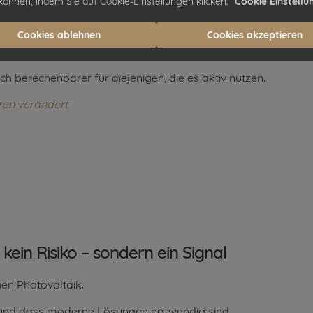
können, indem Sie auf Cookie-Einstellungen klicken.
Cookie Einstellu
jetzt lohnt
Cookies ablehnen
Cookies akzeptieren
eines:
 berechenbarer für diejenigen, die es aktiv nutzen.
ren verändert
kein Risiko – sondern ein Signal
en Photovoltaik.
– und dass moderne Lösungen notwendig sind.