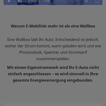
0:00
/
7:48
1x
Current
Duration
Loaded
:
Play
Mute
Playback
Fulls
Time
6.61%
Rate
Warum E-Mobilität mehr ist als eine Wallbox
Eine Wallbox lädt Ihr Auto. Entscheidend ist jedoch,
woher der Strom kommt, wann geladen wird und wie
Photovoltaik, Speicher und Stromtarif
zusammenspielen.
Mit einem Eigenstromwerk wird Ihr E-Auto nicht
einfach angeschlossen – es wird sinnvoll in Ihre
gesamte Energieversorgung eingebunden.