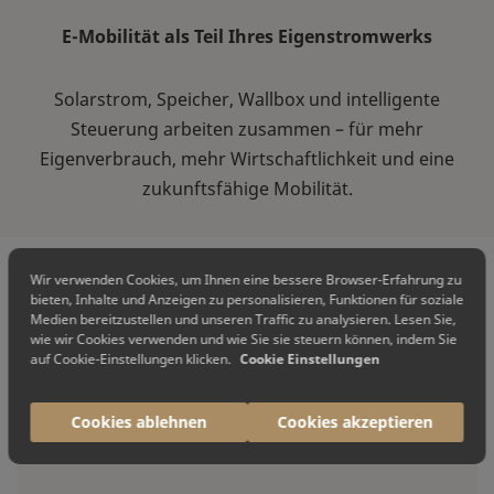
E-Mobilität als Teil Ihres Eigenstromwerks
Solarstrom, Speicher, Wallbox und intelligente
Steuerung arbeiten zusammen – für mehr
Eigenverbrauch, mehr Wirtschaftlichkeit und eine
zukunftsfähige Mobilität.
Wir verwenden Cookies, um Ihnen eine bessere Browser-Erfahrung zu
bieten, Inhalte und Anzeigen zu personalisieren, Funktionen für soziale
Solarstrom für Ihr Fahrzeug nutzen
Medien bereitzustellen und unseren Traffic zu analysieren. Lesen Sie,
wie wir Cookies verwenden und wie Sie sie steuern können, indem Sie
auf Cookie-Einstellungen klicken.
Cookie Einstellungen
Laden Sie Ihr E-Auto bevorzugt mit selbst
erzeugtem Solarstrom und erhöhen Sie den
Eigenverbrauch Ihrer Photovoltaikanlage.
Cookies ablehnen
Cookies akzeptieren